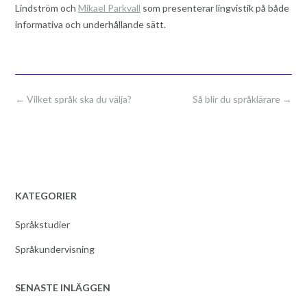
Lindström och
Mikael Parkvall
som presenterar lingvistik på både
informativa och underhållande sätt.
Post
←
Vilket språk ska du välja?
Så blir du språklärare
→
navigation
KATEGORIER
Språkstudier
Språkundervisning
SENASTE INLÄGGEN