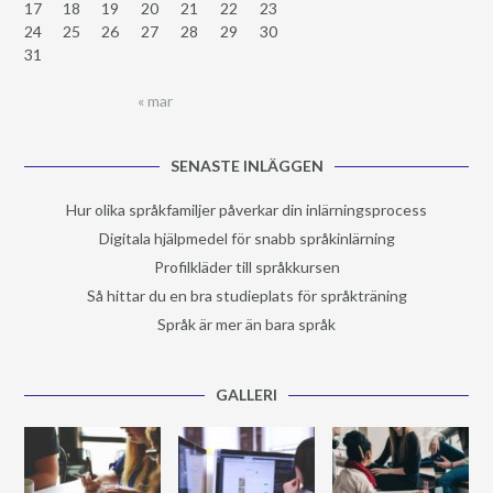
17
18
19
20
21
22
23
24
25
26
27
28
29
30
31
« mar
SENASTE INLÄGGEN
Hur olika språkfamiljer påverkar din inlärningsprocess
Digitala hjälpmedel för snabb språkinlärning
Profilkläder till språkkursen
Så hittar du en bra studieplats för språkträning
Språk är mer än bara språk
GALLERI