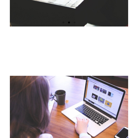
Vilket språk ska du
välja?
För den som vill studera språk
finns det många valmöjligheter
och därför kan det vara svårt att
bestämma dig för vilket du ska
studera.
Klicka här