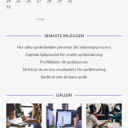
24
25
26
27
28
29
30
31
« mar
SENASTE INLÄGGEN
Hur olika språkfamiljer påverkar din inlärningsprocess
Digitala hjälpmedel för snabb språkinlärning
Profilkläder till språkkursen
Så hittar du en bra studieplats för språkträning
Språk är mer än bara språk
GALLERI