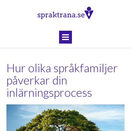
Skip
to
content
Hur olika språkfamiljer
påverkar din
inlärningsprocess