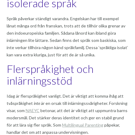
isolerade språk
Språk påverkar ständigt varandra. Engelskan har till exempel
lånat många ord från franskan, trots att de tillhör olika grenar av
den indoeuropeiska familjen. Sådana lånord kan ibland göra
inlärningen lite lättare. Sedan finns det språk som baskiska, som
inte verkar tillhöra någon känd språkfamilj. Dessa ’språkliga isolat’
kan vara extra kluriga, just för att de är så unika.
Flerspråkighet och
inlärningsstöd
Idag är flerspråkighet vanligt. Det är viktigt att komma ihåg att
tvåspråkighet
inte
är en orsak till inlärningssvårigheter. Forskning
visar, som
NAEYC
betonar, att det är viktigt att uppmuntra barns
modersmål. Det stärker deras identitet och ger en stabil grund
för att lära sig fler språk. Som
Multilingual Parenting
påpekar,
handlar det om att anpassa undervisningen.