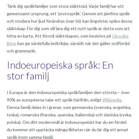
Tänk dig språkfamiljer som stora släktträd. Varje familj har ett
gemensamt ursprung, ett ’protospråk’. Genom att jämföra språk
och studera hur ljud förändras över tid, kan lingvister spåra dessa
släktskap. För dig som vill lära dig ett nytt språk är detta som att
hitta en karta. Att förstå släktskapen, som beskrivs på
Glossika
Blog
, kan ge värdefulla ledtrådar, särskilt när det gäller ordförråd
och grammatik.
Indoeuropeiska språk: En
stor familj
I Europa är den indoeuropeiska språkfamiljen den största – över
90% av européerna talar ett språk härifrån, enligt
Wikipedia
.
Denna familj delas in i grenar, som germanska (svenska, engelska,
tyska), romanska (franska, spanska, italienska) och slaviska (ryska,
polska). Om ditt modersmål är indoeuropeiskt har du en fördel:
du kommer att upptäcka många likheter när du lär dig ett annat
språk inom samma familj.